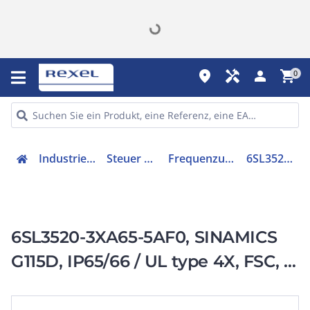
place
handyman
person
shopping_cart
0
Industriekomponenten
Steuer & Regelgeräte
Frequenzumrichter =< 1 kV
6SL35203XA655AF0
6SL3520-3XA65-5AF0, SINAMICS
G115D, IP65/66 / UL type 4X, FSC, 3
AC 380-480 V,