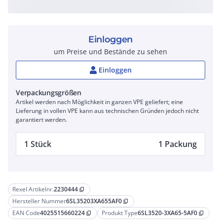
Einloggen
um Preise und Bestände zu sehen
Einloggen
Verpackungsgrößen
Artikel werden nach Möglichkeit in ganzen VPE geliefert; eine
Lieferung in vollen VPE kann aus technischen Gründen jedoch nicht
garantiert werden.
1 Stück
1 Packung
Rexel Artikelnr.
2230444
content_copy
Hersteller Nummer
6SL35203XA655AF0
content_copy
EAN Code
4025515660224
Produkt Type
6SL3520-3XA65-5AF0
content_copy
content_copy