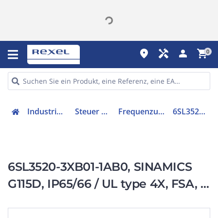
place
handyman
person
shopping_cart
0
Industriekomponenten
Steuer & Regelgeräte
Frequenzumrichter =< 1 kV
6SL35203XB011AB0
6SL3520-3XB01-1AB0, SINAMICS
G115D, IP65/66 / UL type 4X, FSA, 3
AC 380-480 V,