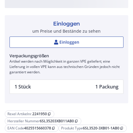
Einloggen
um Preise und Bestände zu sehen
Einloggen
Verpackungsgrößen
Artikel werden nach Möglichkeit in ganzen VPE geliefert; eine
Lieferung in vollen VPE kann aus technischen Gründen jedoch nicht
garantiert werden.
1 Stück
1 Packung
Rexel Artikelnr.
2241950
content_copy
Hersteller Nummer
6SL35203XB011AB0
content_copy
EAN Code
4025515660378
Produkt Type
6SL3520-3XB01-1AB0
content_copy
content_copy