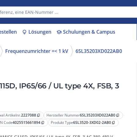
estellen
Lösungen
Schulungen & Campus
lightbulb
school
Frequenzumrichter =< 1 kV
6SL35203XD022AB0
D, IP65/66 / UL type 4X, FSB, 3
xel Artikelnr.
2227088
Hersteller Nummer
6SL35203XD022AB0
content_copy
content_copy
N Code
4025515661894
Produkt Type
6SL3520-3XD02-2AB0
content_copy
content_copy
AMICS G115D, IP65/66 / UL type 4X, FSB, 3 AC 380-480 V,