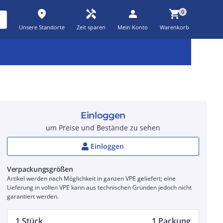
place
handyman
person
shopping_cart
0
Unsere Standorte
Zeit sparen
Mein Konto
Warenkorb
Kernsortiment
Kampagnen
Aktionen
workspace_premium
auto_awesome
percent_discount
Einloggen
um Preise und Bestände zu sehen
Einloggen
Verpackungsgrößen
Artikel werden nach Möglichkeit in ganzen VPE geliefert; eine
Lieferung in vollen VPE kann aus technischen Gründen jedoch nicht
garantiert werden.
1 Stück
1 Packung