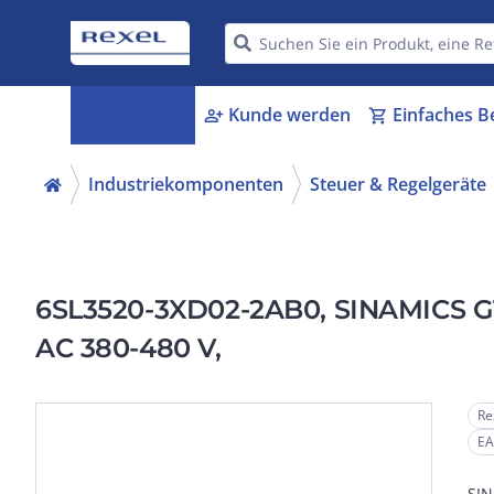
Kategorien
Kunde werden
Einfaches B
menu_book
person_add
shopping_cart
Industriekomponenten
Steuer & Regelgeräte
6SL3520-3XD02-2AB0, SINAMICS G115
AC 380-480 V,
Re
EA
SIN