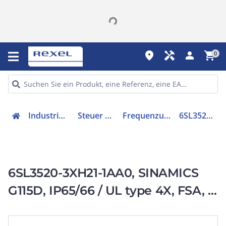
place
handyman
person
shopping_cart
0
Industriekomponenten
Steuer & Regelgeräte
Frequenzumrichter =< 1 kV
6SL35203XH211AA0
6SL3520-3XH21-1AA0, SINAMICS
G115D, IP65/66 / UL type 4X, FSA, 3
AC 380-480 V,