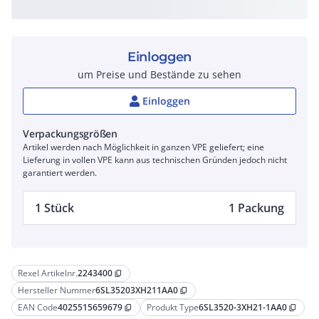
Einloggen
um Preise und Bestände zu sehen
Einloggen
Verpackungsgrößen
Artikel werden nach Möglichkeit in ganzen VPE geliefert; eine
Lieferung in vollen VPE kann aus technischen Gründen jedoch nicht
garantiert werden.
1 Stück
1 Packung
Rexel Artikelnr.
2243400
content_copy
Hersteller Nummer
6SL35203XH211AA0
content_copy
EAN Code
4025515659679
Produkt Type
6SL3520-3XH21-1AA0
content_copy
content_copy