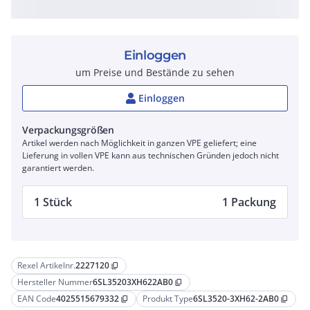
Einloggen
um Preise und Bestände zu sehen
Einloggen
Verpackungsgrößen
Artikel werden nach Möglichkeit in ganzen VPE geliefert; eine
Lieferung in vollen VPE kann aus technischen Gründen jedoch nicht
garantiert werden.
1 Stück
1 Packung
Rexel Artikelnr.
2227120
content_copy
Hersteller Nummer
6SL35203XH622AB0
content_copy
EAN Code
4025515679332
Produkt Type
6SL3520-3XH62-2AB0
content_copy
content_copy