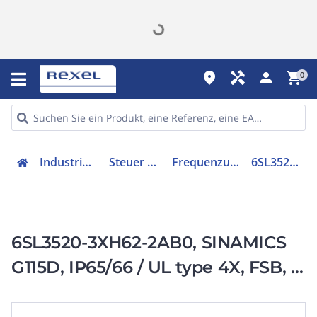
place
handyman
person
shopping_cart
0
Industriekomponenten
Steuer & Regelgeräte
Frequenzumrichter =< 1 kV
6SL35203XH622AB0
6SL3520-3XH62-2AB0, SINAMICS
G115D, IP65/66 / UL type 4X, FSB, 3
AC 380-480 V,