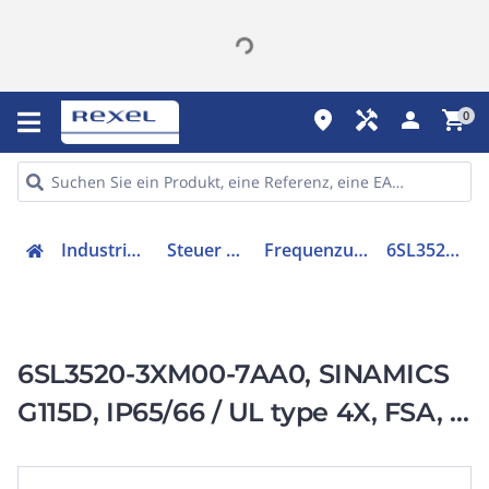
place
handyman
person
shopping_cart
0
Industriekomponenten
Steuer & Regelgeräte
Frequenzumrichter =< 1 kV
6SL35203XM007AA0
6SL3520-3XM00-7AA0, SINAMICS
G115D, IP65/66 / UL type 4X, FSA, 3
AC 380-480 V,