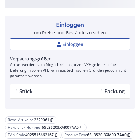
Einloggen
um Preise und Bestände zu sehen
Einloggen
Verpackungsgrößen
Artikel werden nach Möglichkeit in ganzen VPE geliefert; eine
Lieferung in vollen VPE kann aus technischen Gründen jedoch nicht
garantiert werden.
1 Stück
1 Packung
Rexel Artikelnr.
2229061
content_copy
Hersteller Nummer
6SL35203XM007AA0
content_copy
EAN Code
4025515662167
Produkt Type
6SL3520-3XM00-7AA0
content_copy
content_copy