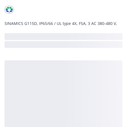
SINAMICS G115D, IP65/66 / UL type 4X, FSA, 3 AC 380-480 V,