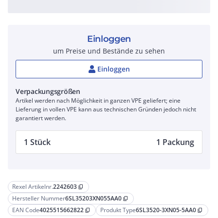
Einloggen
um Preise und Bestände zu sehen
Einloggen
Verpackungsgrößen
Artikel werden nach Möglichkeit in ganzen VPE geliefert; eine
Lieferung in vollen VPE kann aus technischen Gründen jedoch nicht
garantiert werden.
1 Stück
1 Packung
Rexel Artikelnr.
2242603
content_copy
Hersteller Nummer
6SL35203XN055AA0
content_copy
EAN Code
4025515662822
Produkt Type
6SL3520-3XN05-5AA0
content_copy
content_copy