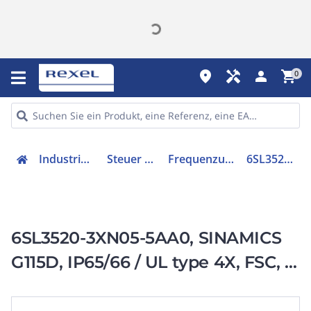
place
handyman
person
shopping_cart
0
Industriekomponenten
Steuer & Regelgeräte
Frequenzumrichter =< 1 kV
6SL35203XN055AA0
6SL3520-3XN05-5AA0, SINAMICS
G115D, IP65/66 / UL type 4X, FSC, 3
AC 380-480 V,