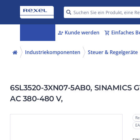
Kategorien
Kunde werden
Einfaches B
menu_book
person_add
shopping_cart
Industriekomponenten
Steuer & Regelgeräte
6SL3520-3XN07-5AB0, SINAMICS G115
AC 380-480 V,
Re
EA
SIN