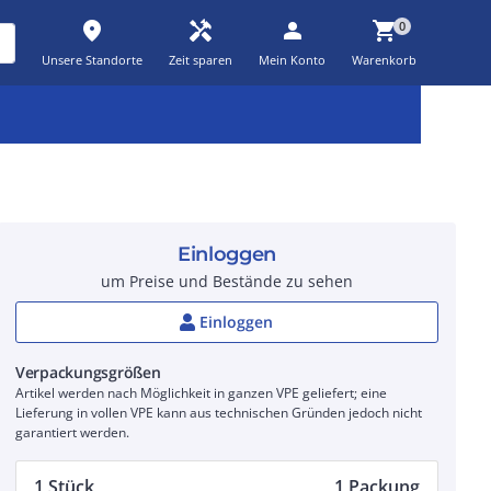
place
handyman
person
shopping_cart
0
Unsere Standorte
Zeit sparen
Mein Konto
Warenkorb
Kernsortiment
Kampagnen
Aktionen
workspace_premium
auto_awesome
percent_discount
Einloggen
um Preise und Bestände zu sehen
Einloggen
Verpackungsgrößen
Artikel werden nach Möglichkeit in ganzen VPE geliefert; eine
Lieferung in vollen VPE kann aus technischen Gründen jedoch nicht
garantiert werden.
1 Stück
1 Packung