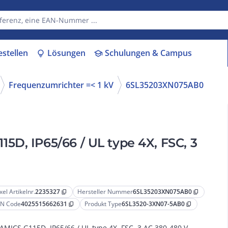
estellen
Lösungen
Schulungen & Campus
lightbulb
school
Frequenzumrichter =< 1 kV
6SL35203XN075AB0
D, IP65/66 / UL type 4X, FSC, 3
xel Artikelnr.
2235327
Hersteller Nummer
6SL35203XN075AB0
content_copy
content_copy
N Code
4025515662631
Produkt Type
6SL3520-3XN07-5AB0
content_copy
content_copy
AMICS G115D, IP65/66 / UL type 4X, FSC, 3 AC 380-480 V,