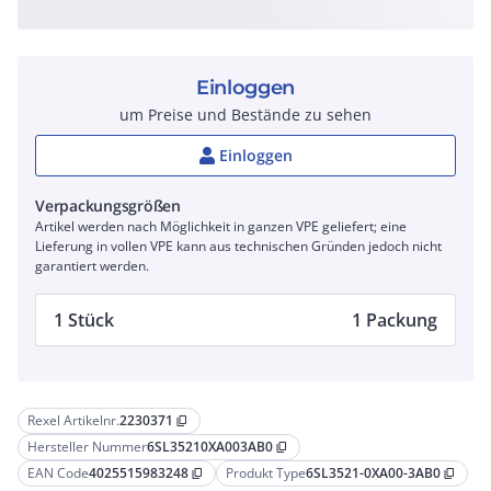
Einloggen
um Preise und Bestände zu sehen
Einloggen
Verpackungsgrößen
Artikel werden nach Möglichkeit in ganzen VPE geliefert; eine
Lieferung in vollen VPE kann aus technischen Gründen jedoch nicht
garantiert werden.
1 Stück
1 Packung
Rexel Artikelnr.
2230371
content_copy
Hersteller Nummer
6SL35210XA003AB0
content_copy
EAN Code
4025515983248
Produkt Type
6SL3521-0XA00-3AB0
content_copy
content_copy