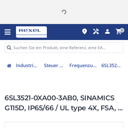
place
handyman
person
shopping_cart
0
Industriekomponenten
Steuer & Regelgeräte
Frequenzumrichter =< 1 kV
6SL35210XA003AB0
6SL3521-0XA00-3AB0, SINAMICS
G115D, IP65/66 / UL type 4X, FSA, 3
AC 380-480 V,