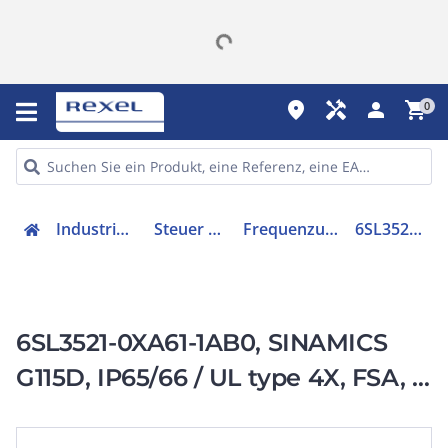
place
handyman
person
shopping_cart
0
Industriekomponenten
Steuer & Regelgeräte
Frequenzumrichter =< 1 kV
6SL35210XA611AB0
6SL3521-0XA61-1AB0, SINAMICS
G115D, IP65/66 / UL type 4X, FSA, 3
AC 380-480 V,