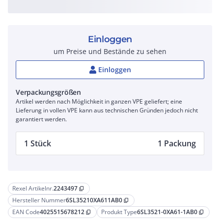
Einloggen
um Preise und Bestände zu sehen
Einloggen
Verpackungsgrößen
Artikel werden nach Möglichkeit in ganzen VPE geliefert; eine
Lieferung in vollen VPE kann aus technischen Gründen jedoch nicht
garantiert werden.
1 Stück
1 Packung
Rexel Artikelnr.
2243497
content_copy
Hersteller Nummer
6SL35210XA611AB0
content_copy
EAN Code
4025515678212
Produkt Type
6SL3521-0XA61-1AB0
content_copy
content_copy