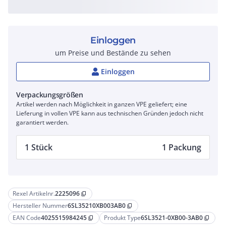
Einloggen
um Preise und Bestände zu sehen
Einloggen
Verpackungsgrößen
Artikel werden nach Möglichkeit in ganzen VPE geliefert; eine
Lieferung in vollen VPE kann aus technischen Gründen jedoch nicht
garantiert werden.
1 Stück
1 Packung
Rexel Artikelnr.
2225096
content_copy
Hersteller Nummer
6SL35210XB003AB0
content_copy
EAN Code
4025515984245
Produkt Type
6SL3521-0XB00-3AB0
content_copy
content_copy