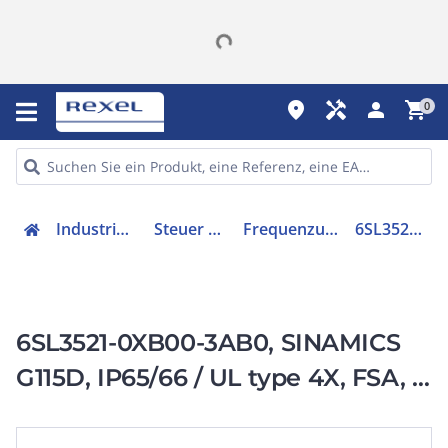
place
handyman
person
shopping_cart
0
Industriekomponenten
Steuer & Regelgeräte
Frequenzumrichter =< 1 kV
6SL35210XB003AB0
6SL3521-0XB00-3AB0, SINAMICS
G115D, IP65/66 / UL type 4X, FSA, 3
AC 380-480 V,