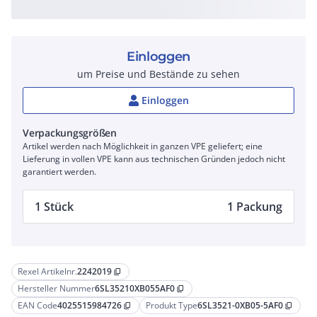
Einloggen
um Preise und Bestände zu sehen
Einloggen
Verpackungsgrößen
Artikel werden nach Möglichkeit in ganzen VPE geliefert; eine
Lieferung in vollen VPE kann aus technischen Gründen jedoch nicht
garantiert werden.
1 Stück
1 Packung
Rexel Artikelnr.
2242019
content_copy
Hersteller Nummer
6SL35210XB055AF0
content_copy
EAN Code
4025515984726
Produkt Type
6SL3521-0XB05-5AF0
content_copy
content_copy