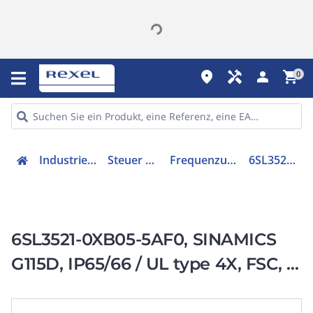
place
handyman
person
shopping_cart
0
Industriekomponenten
Steuer & Regelgeräte
Frequenzumrichter =< 1 kV
6SL35210XB055AF0
6SL3521-0XB05-5AF0, SINAMICS
G115D, IP65/66 / UL type 4X, FSC, 3
AC 380-480 V,