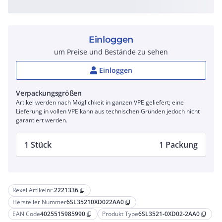
Einloggen
um Preise und Bestände zu sehen
Einloggen
Verpackungsgrößen
Artikel werden nach Möglichkeit in ganzen VPE geliefert; eine
Lieferung in vollen VPE kann aus technischen Gründen jedoch nicht
garantiert werden.
1 Stück
1 Packung
Rexel Artikelnr.
2221336
content_copy
Hersteller Nummer
6SL35210XD022AA0
content_copy
EAN Code
4025515985990
Produkt Type
6SL3521-0XD02-2AA0
content_copy
content_copy