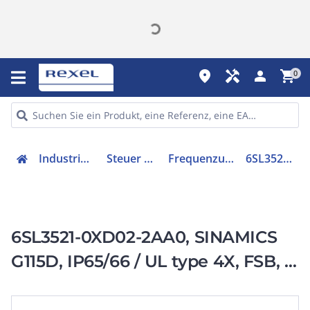
place
handyman
person
shopping_cart
0
Industriekomponenten
Steuer & Regelgeräte
Frequenzumrichter =< 1 kV
6SL35210XD022AA0
6SL3521-0XD02-2AA0, SINAMICS
G115D, IP65/66 / UL type 4X, FSB, 3
AC 380-480 V,