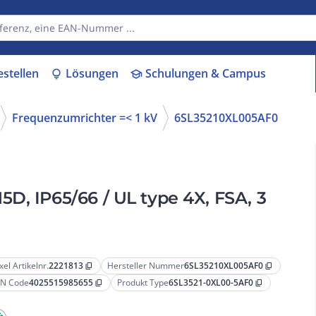
estellen
Lösungen
Schulungen & Campus
lightbulb
school
Frequenzumrichter =< 1 kV
6SL35210XL005AF0
D, IP65/66 / UL type 4X, FSA, 3
xel Artikelnr.
2221813
Hersteller Nummer
6SL35210XL005AF0
content_copy
content_copy
N Code
4025515985655
Produkt Type
6SL3521-0XL00-5AF0
content_copy
content_copy