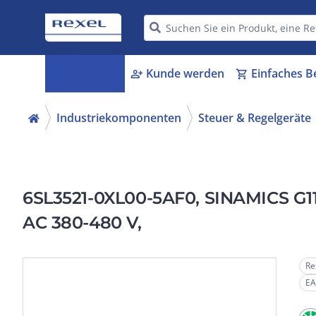
Kategorien
Kunde werden
Einfaches B
menu_book
person_add
shopping_cart
Industriekomponenten
Steuer & Regelgeräte
6SL3521-0XL00-5AF0, SINAMICS G115
AC 380-480 V,
Re
EA