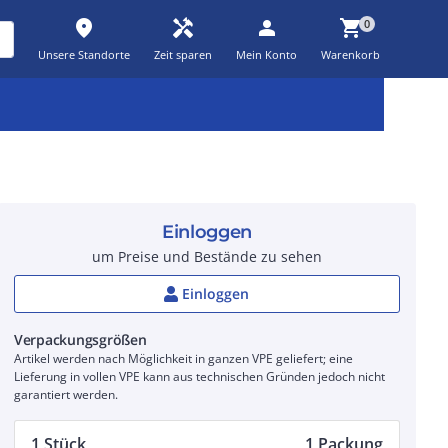
place
handyman
person
shopping_cart
0
Unsere Standorte
Zeit sparen
Mein Konto
Warenkorb
Kernsortiment
Kampagnen
Aktionen
workspace_premium
auto_awesome
percent_discount
Einloggen
um Preise und Bestände zu sehen
Einloggen
Verpackungsgrößen
Artikel werden nach Möglichkeit in ganzen VPE geliefert; eine
Lieferung in vollen VPE kann aus technischen Gründen jedoch nicht
garantiert werden.
1 Stück
1 Packung