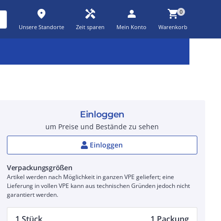
place
handyman
person
shopping_cart
0
Unsere Standorte
Zeit sparen
Mein Konto
Warenkorb
Kernsortiment
Kampagnen
Aktionen
workspace_premium
auto_awesome
percent_discount
Einloggen
um Preise und Bestände zu sehen
Einloggen
Verpackungsgrößen
Artikel werden nach Möglichkeit in ganzen VPE geliefert; eine
Lieferung in vollen VPE kann aus technischen Gründen jedoch nicht
garantiert werden.
1 Stück
1 Packung