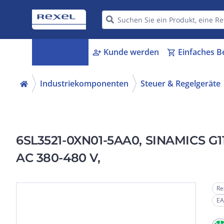
Kategorien
Kunde werden
Einfaches B
menu_book
person_add
shopping_cart
Industriekomponenten
Steuer & Regelgeräte
6SL3521-0XN01-5AA0, SINAMICS G115
AC 380-480 V,
Re
EA