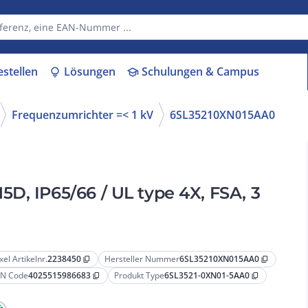
estellen
Lösungen
Schulungen & Campus
lightbulb
school
Frequenzumrichter =< 1 kV
6SL35210XN015AA0
D, IP65/66 / UL type 4X, FSA, 3
xel Artikelnr.
2238450
Hersteller Nummer
6SL35210XN015AA0
content_copy
content_copy
N Code
4025515986683
Produkt Type
6SL3521-0XN01-5AA0
content_copy
content_copy