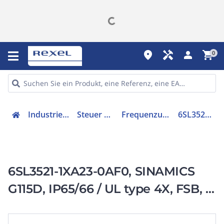
place
handyman
person
shopping_cart
0
Industriekomponenten
Steuer & Regelgeräte
Frequenzumrichter =< 1 kV
6SL35211XA230AF0
6SL3521-1XA23-0AF0, SINAMICS
G115D, IP65/66 / UL type 4X, FSB, 3
AC 380-480 V,