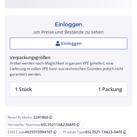
Einloggen
um Preise und Bestände zu sehen
Einloggen
Verpackungsgrößen
Artikel werden nach Möglichkeit in ganzen VPE geliefert; eine
Lieferung in vollen VPE kann aus technischen Gründen jedoch nicht
garantiert werden.
1 Stück
1 Packung
Rexel Artikelnr.
2241866
content_copy
Hersteller Nummer
6SL35211XA230AF0
content_copy
EAN Code
4025515994107
Produkt Type
6SL3521-1XA23-0AF0
content_copy
content_copy