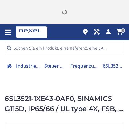
place
handyman
person
shopping_cart
0
Industriekomponenten
Steuer & Regelgeräte
Frequenzumrichter =< 1 kV
6SL35211XE430AF0
6SL3521-1XE43-0AF0, SINAMICS
G115D, IP65/66 / UL type 4X, FSB, 3
AC 380-480 V,