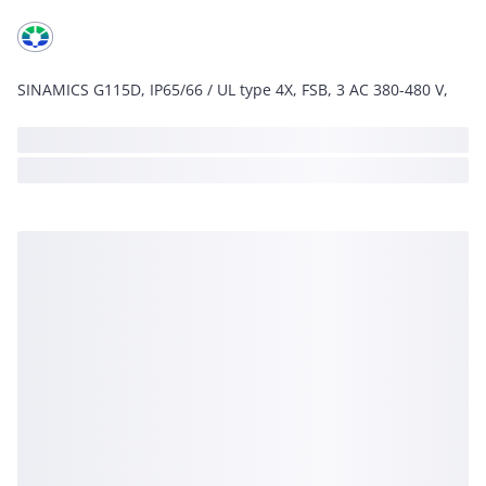
SINAMICS G115D, IP65/66 / UL type 4X, FSB, 3 AC 380-480 V,