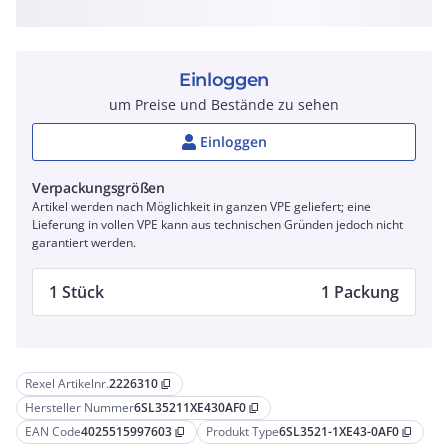
Einloggen
um Preise und Bestände zu sehen
Einloggen
Verpackungsgrößen
Artikel werden nach Möglichkeit in ganzen VPE geliefert; eine
Lieferung in vollen VPE kann aus technischen Gründen jedoch nicht
garantiert werden.
1 Stück
1 Packung
Rexel Artikelnr.
2226310
content_copy
Hersteller Nummer
6SL35211XE430AF0
content_copy
EAN Code
4025515997603
Produkt Type
6SL3521-1XE43-0AF0
content_copy
content_copy