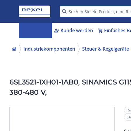
Kategorien
Kunde werden
Einfaches B
menu_book
person_add
shopping_cart
Industriekomponenten
Steuer & Regelgeräte
6SL3521-1XH01-1AB0, SINAMICS G115
380-480 V,
Re
EA
SIN