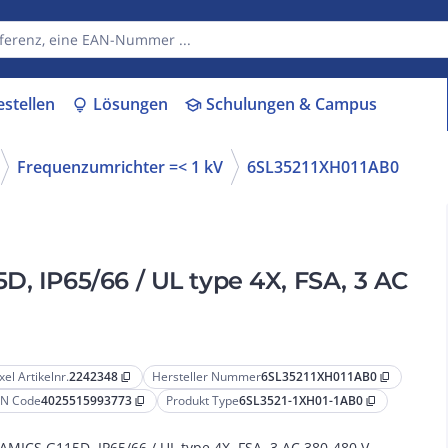
estellen
Lösungen
Schulungen & Campus
lightbulb
school
Frequenzumrichter =< 1 kV
6SL35211XH011AB0
D, IP65/66 / UL type 4X, FSA, 3 AC
xel Artikelnr.
2242348
Hersteller Nummer
6SL35211XH011AB0
content_copy
content_copy
N Code
4025515993773
Produkt Type
6SL3521-1XH01-1AB0
content_copy
content_copy
AMICS G115D, IP65/66 / UL type 4X, FSA, 3 AC 380-480 V,