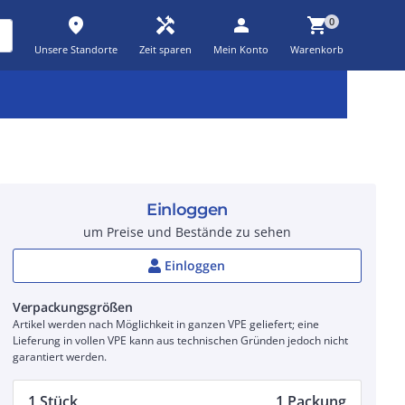
place
handyman
person
shopping_cart
0
Unsere Standorte
Zeit sparen
Mein Konto
Warenkorb
Kernsortiment
Kampagnen
Aktionen
workspace_premium
auto_awesome
percent_discount
Einloggen
um Preise und Bestände zu sehen
Einloggen
Verpackungsgrößen
Artikel werden nach Möglichkeit in ganzen VPE geliefert; eine
Lieferung in vollen VPE kann aus technischen Gründen jedoch nicht
garantiert werden.
1 Stück
1 Packung