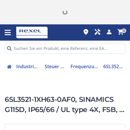
place
handyman
person
shopping_cart
0
Industriekomponenten
Steuer & Regelgeräte
Frequenzumrichter =< 1 kV
6SL35211XH630AF0
6SL3521-1XH63-0AF0, SINAMICS
G115D, IP65/66 / UL type 4X, FSB, 3
AC 380-480 V,