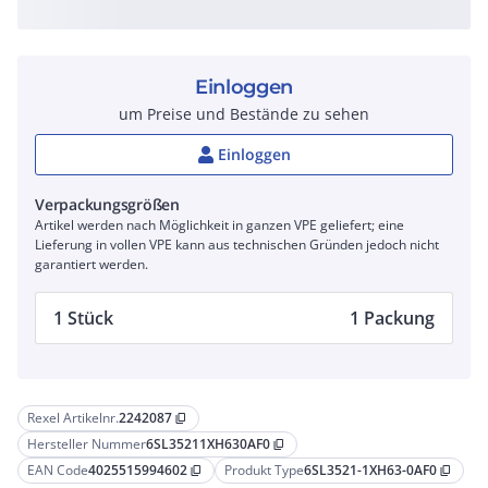
Einloggen
um Preise und Bestände zu sehen
Einloggen
Verpackungsgrößen
Artikel werden nach Möglichkeit in ganzen VPE geliefert; eine
Lieferung in vollen VPE kann aus technischen Gründen jedoch nicht
garantiert werden.
1 Stück
1 Packung
Rexel Artikelnr.
2242087
content_copy
Hersteller Nummer
6SL35211XH630AF0
content_copy
EAN Code
4025515994602
Produkt Type
6SL3521-1XH63-0AF0
content_copy
content_copy