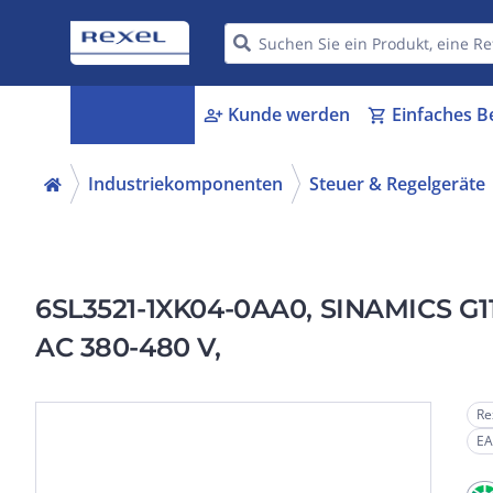
Kategorien
Kunde werden
Einfaches B
menu_book
person_add
shopping_cart
Industriekomponenten
Steuer & Regelgeräte
6SL3521-1XK04-0AA0, SINAMICS G115
AC 380-480 V,
Re
EA