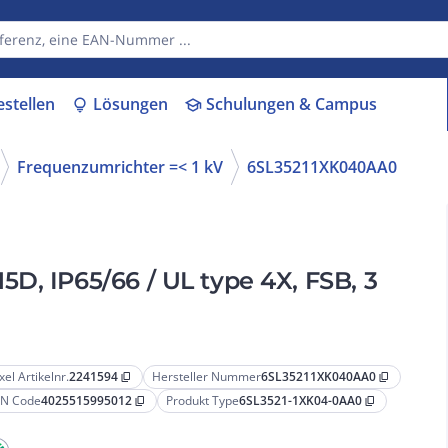
estellen
Lösungen
Schulungen & Campus
lightbulb
school
Frequenzumrichter =< 1 kV
6SL35211XK040AA0
D, IP65/66 / UL type 4X, FSB, 3
xel Artikelnr.
2241594
Hersteller Nummer
6SL35211XK040AA0
content_copy
content_copy
N Code
4025515995012
Produkt Type
6SL3521-1XK04-0AA0
content_copy
content_copy