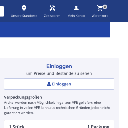
place
handyman
person
shopping_cart
0
Unsere Standorte
Zeit sparen
Mein Konto
Warenkorb
Kernsortiment
Kampagnen
Aktionen
workspace_premium
auto_awesome
percent_discount
Einloggen
um Preise und Bestände zu sehen
Einloggen
Verpackungsgrößen
Artikel werden nach Möglichkeit in ganzen VPE geliefert; eine
Lieferung in vollen VPE kann aus technischen Gründen jedoch nicht
garantiert werden.
1 Stück
1 Packung