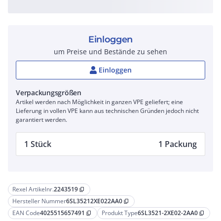
Einloggen
um Preise und Bestände zu sehen
Einloggen
Verpackungsgrößen
Artikel werden nach Möglichkeit in ganzen VPE geliefert; eine
Lieferung in vollen VPE kann aus technischen Gründen jedoch nicht
garantiert werden.
1 Stück
1 Packung
Rexel Artikelnr.
2243519
content_copy
Hersteller Nummer
6SL35212XE022AA0
content_copy
EAN Code
4025515657491
Produkt Type
6SL3521-2XE02-2AA0
content_copy
content_copy