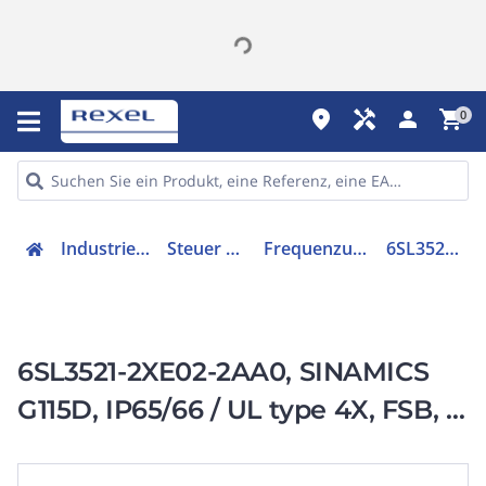
place
handyman
person
shopping_cart
0
Industriekomponenten
Steuer & Regelgeräte
Frequenzumrichter =< 1 kV
6SL35212XE022AA0
6SL3521-2XE02-2AA0, SINAMICS
G115D, IP65/66 / UL type 4X, FSB, 3
AC 380-480 V,