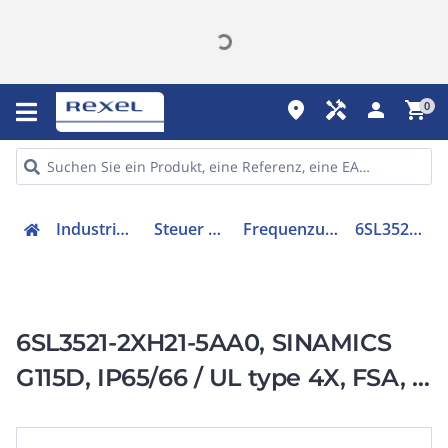
place
handyman
person
shopping_cart
0
Industriekomponenten
Steuer & Regelgeräte
Frequenzumrichter =< 1 kV
6SL35212XH215AA0
6SL3521-2XH21-5AA0, SINAMICS
G115D, IP65/66 / UL type 4X, FSA, 3
AC 380-480 V,