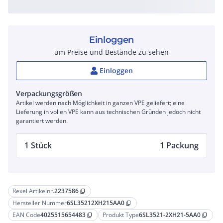
Einloggen
um Preise und Bestände zu sehen
Einloggen
Verpackungsgrößen
Artikel werden nach Möglichkeit in ganzen VPE geliefert; eine
Lieferung in vollen VPE kann aus technischen Gründen jedoch nicht
garantiert werden.
1 Stück
1 Packung
Rexel Artikelnr.
2237586
content_copy
Hersteller Nummer
6SL35212XH215AA0
content_copy
EAN Code
4025515654483
Produkt Type
6SL3521-2XH21-5AA0
content_copy
content_copy