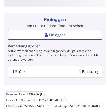
Einloggen
um Preise und Bestände zu sehen
Einloggen
Verpackungsgrößen
Artikel werden nach Möglichkeit in ganzen VPE geliefert; eine
Lieferung in vollen VPE kann aus technischen Gründen jedoch nicht
garantiert werden.
1 Stück
1 Packung
Rexel Artikelnr.
2239956
content_copy
Hersteller Nummer
6SL35212XL003AF0
content_copy
EAN Code
4025515656548
Produkt Type
6SL3521-2XL00-3AF0
content_copy
content_copy