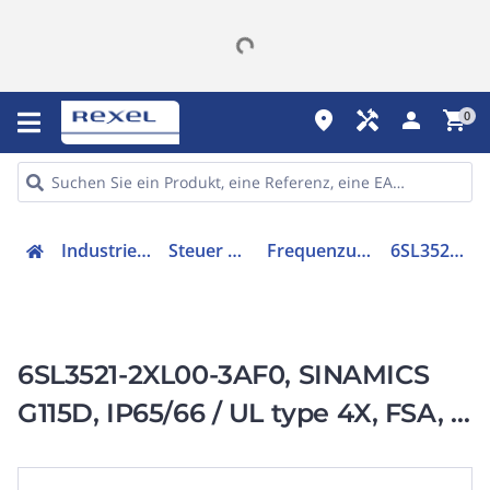
place
handyman
person
shopping_cart
0
Industriekomponenten
Steuer & Regelgeräte
Frequenzumrichter =< 1 kV
6SL35212XL003AF0
6SL3521-2XL00-3AF0, SINAMICS
G115D, IP65/66 / UL type 4X, FSA, 3
AC 380-480 V,