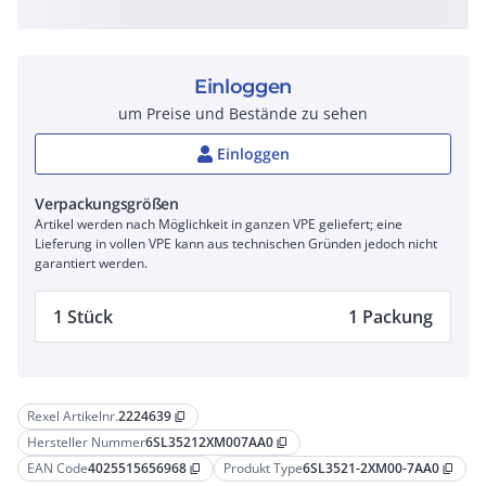
Einloggen
um Preise und Bestände zu sehen
Einloggen
Verpackungsgrößen
Artikel werden nach Möglichkeit in ganzen VPE geliefert; eine
Lieferung in vollen VPE kann aus technischen Gründen jedoch nicht
garantiert werden.
1 Stück
1 Packung
Rexel Artikelnr.
2224639
content_copy
Hersteller Nummer
6SL35212XM007AA0
content_copy
EAN Code
4025515656968
Produkt Type
6SL3521-2XM00-7AA0
content_copy
content_copy