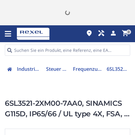
place
handyman
person
shopping_cart
0
Industriekomponenten
Steuer & Regelgeräte
Frequenzumrichter =< 1 kV
6SL35212XM007AA0
6SL3521-2XM00-7AA0, SINAMICS
G115D, IP65/66 / UL type 4X, FSA, 3
AC 380-480 V,