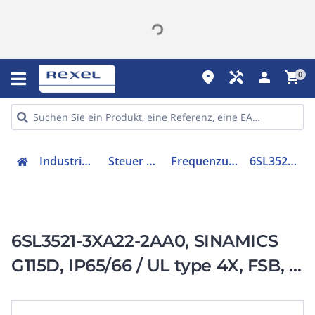
place
handyman
person
shopping_cart
0
Industriekomponenten
Steuer & Regelgeräte
Frequenzumrichter =< 1 kV
6SL35213XA222AA0
6SL3521-3XA22-2AA0, SINAMICS
G115D, IP65/66 / UL type 4X, FSB, 3
AC 380-480 V,