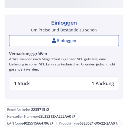
Einloggen
um Preise und Bestände zu sehen
Einloggen
Verpackungsgrößen
Artikel werden nach Möglichkeit in ganzen VPE geliefert; eine
Lieferung in vollen VPE kann aus technischen Gründen jedoch nicht
garantiert werden.
1 Stück
1 Packung
Rexel Artikelnr.
2235715
content_copy
Hersteller Nummer
6SL35213XA222AA0
content_copy
EAN Code
4025515664796
Produkt Type
6SL3521-3XA22-2AA0
content_copy
content_copy