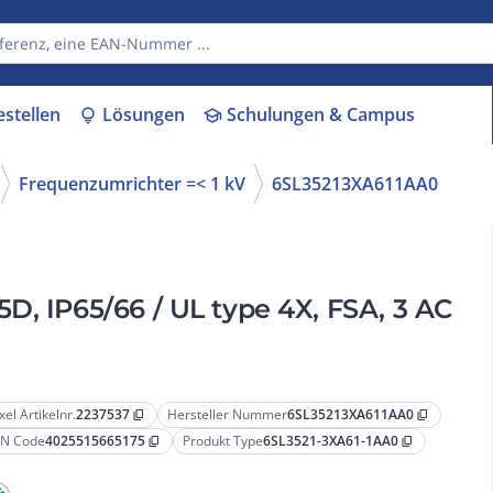
estellen
Lösungen
Schulungen & Campus
lightbulb
school
Frequenzumrichter =< 1 kV
6SL35213XA611AA0
D, IP65/66 / UL type 4X, FSA, 3 AC
xel Artikelnr.
2237537
Hersteller Nummer
6SL35213XA611AA0
content_copy
content_copy
N Code
4025515665175
Produkt Type
6SL3521-3XA61-1AA0
content_copy
content_copy