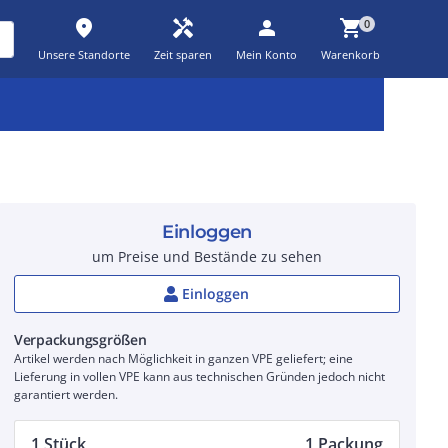
place
handyman
person
shopping_cart
0
Unsere Standorte
Zeit sparen
Mein Konto
Warenkorb
Kernsortiment
Kampagnen
Aktionen
workspace_premium
auto_awesome
percent_discount
Einloggen
um Preise und Bestände zu sehen
Einloggen
Verpackungsgrößen
Artikel werden nach Möglichkeit in ganzen VPE geliefert; eine
Lieferung in vollen VPE kann aus technischen Gründen jedoch nicht
garantiert werden.
1 Stück
1 Packung