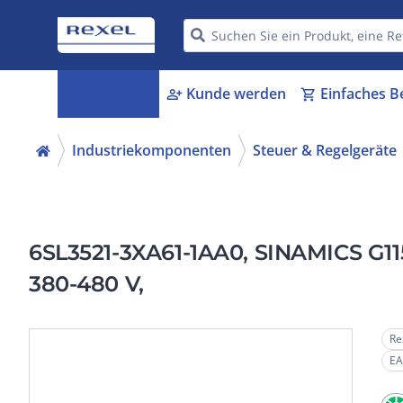
Kategorien
Kunde werden
Einfaches B
menu_book
person_add
shopping_cart
Industriekomponenten
Steuer & Regelgeräte
6SL3521-3XA61-1AA0, SINAMICS G115
380-480 V,
Re
EA