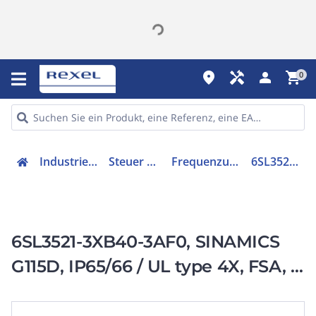
place
handyman
person
shopping_cart
0
Industriekomponenten
Steuer & Regelgeräte
Frequenzumrichter =< 1 kV
6SL35213XB403AF0
6SL3521-3XB40-3AF0, SINAMICS
G115D, IP65/66 / UL type 4X, FSA, 3
AC 380-480 V,