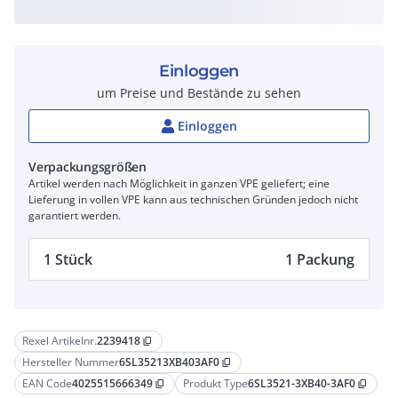
Einloggen
um Preise und Bestände zu sehen
Einloggen
Verpackungsgrößen
Artikel werden nach Möglichkeit in ganzen VPE geliefert; eine
Lieferung in vollen VPE kann aus technischen Gründen jedoch nicht
garantiert werden.
1 Stück
1 Packung
Rexel Artikelnr.
2239418
content_copy
Hersteller Nummer
6SL35213XB403AF0
content_copy
EAN Code
4025515666349
Produkt Type
6SL3521-3XB40-3AF0
content_copy
content_copy