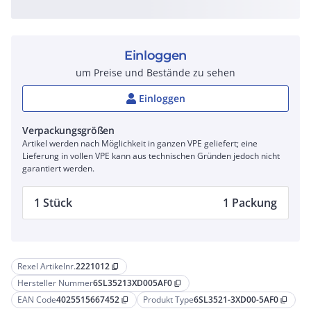
Einloggen
um Preise und Bestände zu sehen
Einloggen
Verpackungsgrößen
Artikel werden nach Möglichkeit in ganzen VPE geliefert; eine
Lieferung in vollen VPE kann aus technischen Gründen jedoch nicht
garantiert werden.
1 Stück
1 Packung
Rexel Artikelnr.
2221012
content_copy
Hersteller Nummer
6SL35213XD005AF0
content_copy
EAN Code
4025515667452
Produkt Type
6SL3521-3XD00-5AF0
content_copy
content_copy