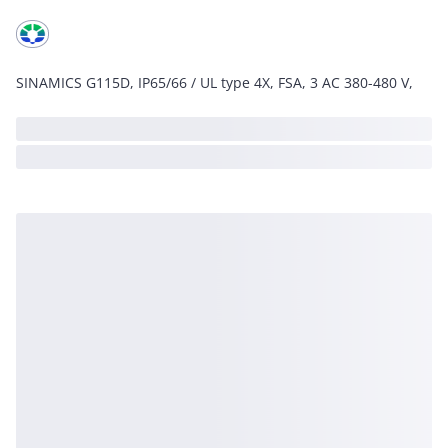
SINAMICS G115D, IP65/66 / UL type 4X, FSA, 3 AC 380-480 V,