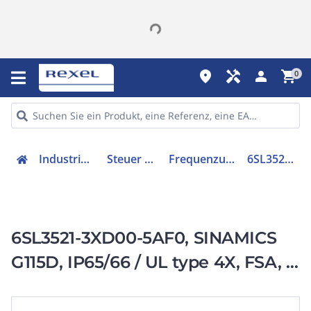
place
handyman
person
shopping_cart
0
Industriekomponenten
Steuer & Regelgeräte
Frequenzumrichter =< 1 kV
6SL35213XD005AF0
6SL3521-3XD00-5AF0, SINAMICS
G115D, IP65/66 / UL type 4X, FSA, 3
AC 380-480 V,