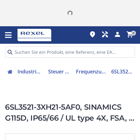
place
handyman
person
shopping_cart
0
Industriekomponenten
Steuer & Regelgeräte
Frequenzumrichter =< 1 kV
6SL35213XH215AF0
6SL3521-3XH21-5AF0, SINAMICS
G115D, IP65/66 / UL type 4X, FSA, 3
AC 380-480 V,