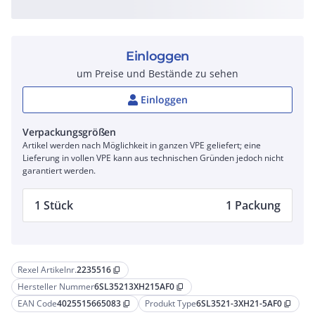
Einloggen
um Preise und Bestände zu sehen
Einloggen
Verpackungsgrößen
Artikel werden nach Möglichkeit in ganzen VPE geliefert; eine
Lieferung in vollen VPE kann aus technischen Gründen jedoch nicht
garantiert werden.
1 Stück
1 Packung
Rexel Artikelnr.
2235516
content_copy
Hersteller Nummer
6SL35213XH215AF0
content_copy
EAN Code
4025515665083
Produkt Type
6SL3521-3XH21-5AF0
content_copy
content_copy