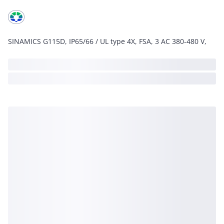
SINAMICS G115D, IP65/66 / UL type 4X, FSA, 3 AC 380-480 V,