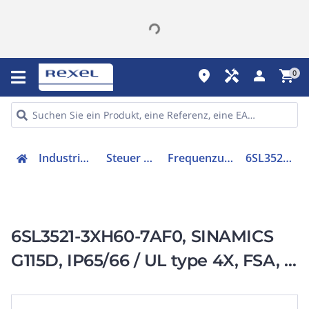
place
handyman
person
shopping_cart
0
Industriekomponenten
Steuer & Regelgeräte
Frequenzumrichter =< 1 kV
6SL35213XH607AF0
6SL3521-3XH60-7AF0, SINAMICS
G115D, IP65/66 / UL type 4X, FSA, 3
AC 380-480 V,