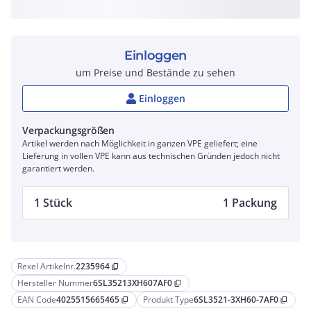
Einloggen
um Preise und Bestände zu sehen
Einloggen
Verpackungsgrößen
Artikel werden nach Möglichkeit in ganzen VPE geliefert; eine
Lieferung in vollen VPE kann aus technischen Gründen jedoch nicht
garantiert werden.
1 Stück
1 Packung
Rexel Artikelnr.
2235964
content_copy
Hersteller Nummer
6SL35213XH607AF0
content_copy
EAN Code
4025515665465
Produkt Type
6SL3521-3XH60-7AF0
content_copy
content_copy