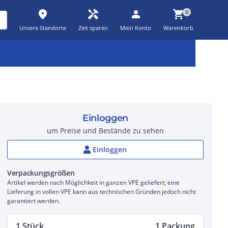
place
handyman
person
shopping_cart
0
Unsere Standorte
Zeit sparen
Mein Konto
Warenkorb
Kernsortiment
Kampagnen
Aktionen
workspace_premium
auto_awesome
percent_discount
Einloggen
um Preise und Bestände zu sehen
Einloggen
Verpackungsgrößen
Artikel werden nach Möglichkeit in ganzen VPE geliefert; eine
Lieferung in vollen VPE kann aus technischen Gründen jedoch nicht
garantiert werden.
1 Stück
1 Packung