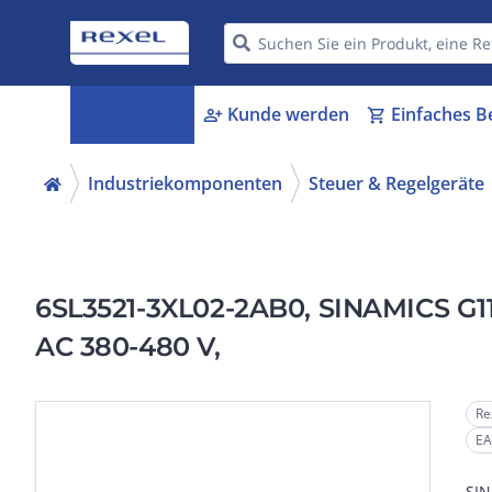
Kategorien
Kunde werden
Einfaches B
menu_book
person_add
shopping_cart
Industriekomponenten
Steuer & Regelgeräte
6SL3521-3XL02-2AB0, SINAMICS G115
AC 380-480 V,
Re
EA
SIN