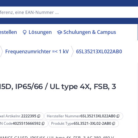
estellen
Lösungen
Schulungen & Campus
lightbulb
school
Frequenzumrichter =< 1 kV
6SL35213XL022AB0
D, IP65/66 / UL type 4X, FSB, 3
xel Artikelnr.
2222395
Hersteller Nummer
6SL35213XL022AB0
content_copy
content_copy
N Code
4025515666592
Produkt Type
6SL3521-3XL02-2AB0
content_copy
content_copy
AMICS G115D, IP65/66 / UL type 4X, FSB, 3 AC 380-480 V,