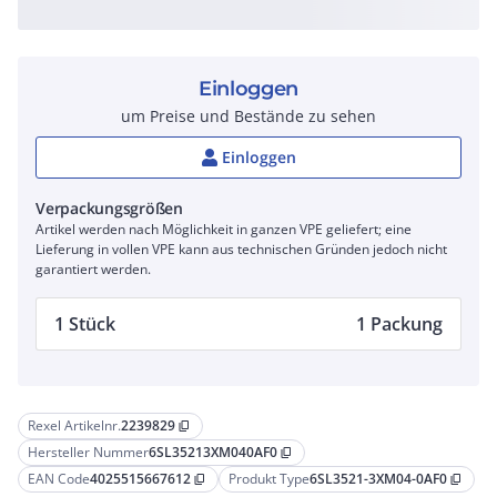
Einloggen
um Preise und Bestände zu sehen
Einloggen
Verpackungsgrößen
Artikel werden nach Möglichkeit in ganzen VPE geliefert; eine
Lieferung in vollen VPE kann aus technischen Gründen jedoch nicht
garantiert werden.
1 Stück
1 Packung
Rexel Artikelnr.
2239829
content_copy
Hersteller Nummer
6SL35213XM040AF0
content_copy
EAN Code
4025515667612
Produkt Type
6SL3521-3XM04-0AF0
content_copy
content_copy