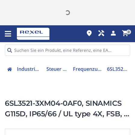
place
handyman
person
shopping_cart
0
Industriekomponenten
Steuer & Regelgeräte
Frequenzumrichter =< 1 kV
6SL35213XM040AF0
6SL3521-3XM04-0AF0, SINAMICS
G115D, IP65/66 / UL type 4X, FSB, 3
AC 380-480 V,