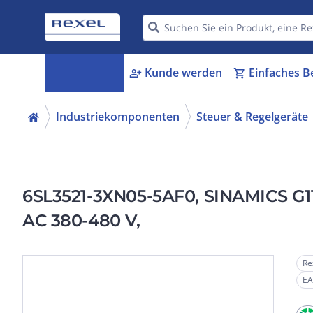
Kategorien
Kunde werden
Einfaches B
menu_book
person_add
shopping_cart
Industriekomponenten
Steuer & Regelgeräte
6SL3521-3XN05-5AF0, SINAMICS G115
AC 380-480 V,
Re
EA