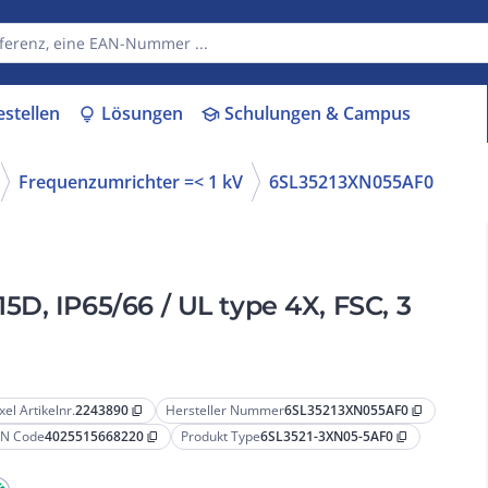
estellen
Lösungen
Schulungen & Campus
lightbulb
school
Frequenzumrichter =< 1 kV
6SL35213XN055AF0
D, IP65/66 / UL type 4X, FSC, 3
xel Artikelnr.
2243890
Hersteller Nummer
6SL35213XN055AF0
content_copy
content_copy
N Code
4025515668220
Produkt Type
6SL3521-3XN05-5AF0
content_copy
content_copy