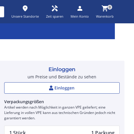
place
handyman
person
shopping_cart
0
Unsere Standorte
Zeit sparen
Mein Konto
Warenkorb
Kernsortiment
Kampagnen
Aktionen
workspace_premium
auto_awesome
percent_discount
Einloggen
um Preise und Bestände zu sehen
Einloggen
Verpackungsgrößen
Artikel werden nach Möglichkeit in ganzen VPE geliefert; eine
Lieferung in vollen VPE kann aus technischen Gründen jedoch nicht
garantiert werden.
1 Stück
1 Packung