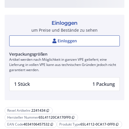
Einloggen
um Preise und Bestände zu sehen
Einloggen
Verpackungsgrößen
Artikel werden nach Möglichkeit in ganzen VPE geliefert; eine
Lieferung in vollen VPE kann aus technischen Gründen jedoch nicht
garantiert werden.
1 Stück
1 Packung
Rexel Artikelnr.
2241434
content_copy
Hersteller Nummer
6SL41120CA170FF0
content_copy
EAN Code
4034106457532
Produkt Type
6SL4112-0CA17-0FF0
content_copy
content_copy