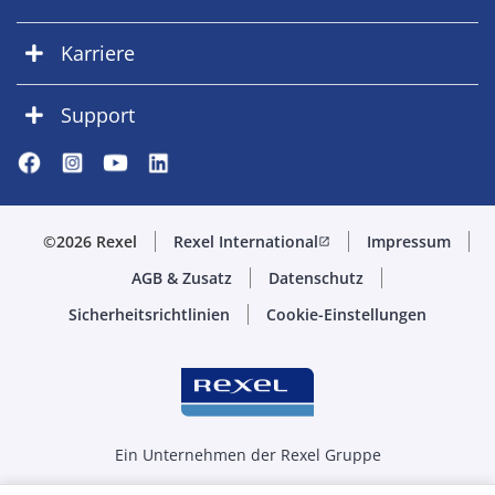
Karriere
Support
©2026 Rexel
Rexel International
Impressum
open_in_new
AGB & Zusatz
Datenschutz
Sicherheitsrichtlinien
Cookie-Einstellungen
Ein Unternehmen der Rexel Gruppe