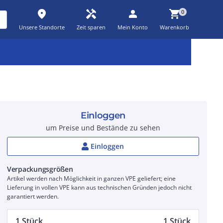
place
handyman
person
shopping_cart
0
Unsere Standorte
Zeit sparen
Mein Konto
Warenkorb
Kernsortiment
Kampagnen
Aktionen
workspace_premium
auto_awesome
percent_discount
Einloggen
um Preise und Bestände zu sehen
Einloggen
Verpackungsgrößen
Artikel werden nach Möglichkeit in ganzen VPE geliefert; eine
Lieferung in vollen VPE kann aus technischen Gründen jedoch nicht
garantiert werden.
1 Stück
1 Stück