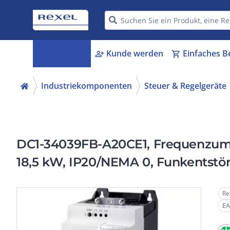
Kategorien
Kunde werden
Einfaches B
menu_book
person_add
shopping_cart
Industriekomponenten
Steuer & Regelgeräte
DC1-34039FB-A20CE1, Frequenzumri
18,5 kW, IP20/NEMA 0, Funkentstör
Re
EA