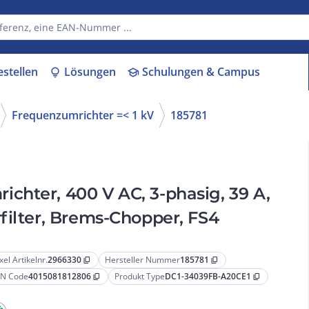
estellen
Lösungen
Schulungen & Campus
lightbulb
school
Frequenzumrichter =< 1 kV
185781
chter, 400 V AC, 3-phasig, 39 A,
filter, Brems-Chopper, FS4
xel Artikelnr.
2966330
Hersteller Nummer
185781
content_copy
content_copy
N Code
4015081812806
Produkt Type
DC1-34039FB-A20CE1
content_copy
content_copy