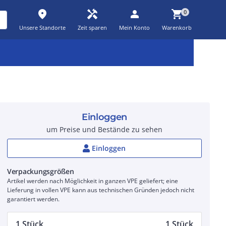
place
handyman
person
shopping_cart
0
Unsere Standorte
Zeit sparen
Mein Konto
Warenkorb
Kernsortiment
Kampagnen
Aktionen
workspace_premium
auto_awesome
percent_discount
Einloggen
um Preise und Bestände zu sehen
Einloggen
Verpackungsgrößen
Artikel werden nach Möglichkeit in ganzen VPE geliefert; eine
Lieferung in vollen VPE kann aus technischen Gründen jedoch nicht
garantiert werden.
1 Stück
1 Stück