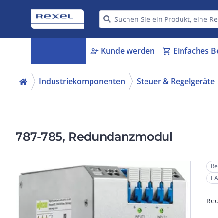
Kategorien
Kunde werden
Einfaches B
menu_book
person_add
shopping_cart
Industriekomponenten
Steuer & Regelgeräte
787-785, Redundanzmodul
Re
EA
Re