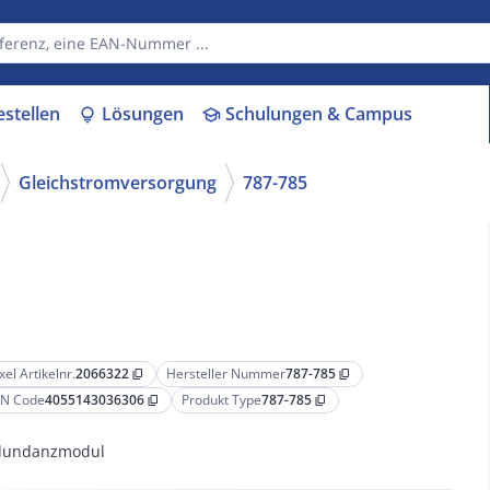
estellen
Lösungen
Schulungen & Campus
lightbulb
school
Gleichstromversorgung
787-785
xel Artikelnr.
2066322
Hersteller Nummer
787-785
content_copy
content_copy
N Code
4055143036306
Produkt Type
787-785
content_copy
content_copy
dundanzmodul