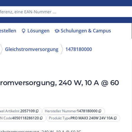
estellen
Lösungen
Schulungen & Campus
lightbulb
school
Gleichstromversorgung
1478180000
romversorgung, 240 W, 10 A @ 60
xel Artikelnr.
2057109
Hersteller Nummer
1478180000
content_copy
content_copy
N Code
4050118286120
Produkt Type
PRO MAX3 240W 24V 10A
content_copy
content_copy
ichstromversorgung, 240 W, 10 A @ 60 °C