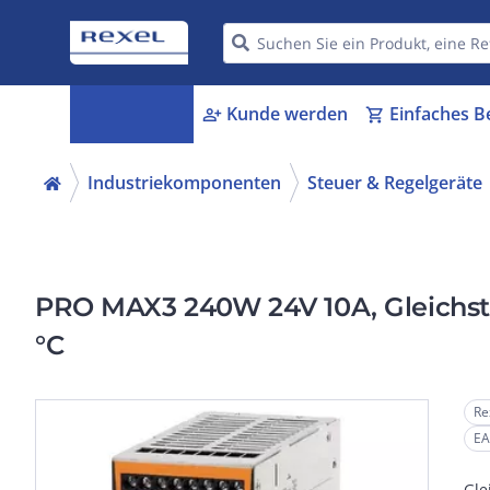
Kategorien
Kunde werden
Einfaches B
menu_book
person_add
shopping_cart
Industriekomponenten
Steuer & Regelgeräte
PRO MAX3 240W 24V 10A, Gleichst
°C
Re
EA
Gle