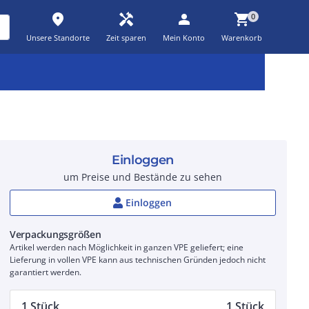
place
handyman
person
shopping_cart
0
Unsere Standorte
Zeit sparen
Mein Konto
Warenkorb
Kernsortiment
Kampagnen
Aktionen
workspace_premium
auto_awesome
percent_discount
Einloggen
um Preise und Bestände zu sehen
Einloggen
Verpackungsgrößen
Artikel werden nach Möglichkeit in ganzen VPE geliefert; eine
Lieferung in vollen VPE kann aus technischen Gründen jedoch nicht
garantiert werden.
1 Stück
1 Stück