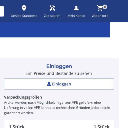
place
handyman
person
shopping_cart
0
Unsere Standorte
Zeit sparen
Mein Konto
Warenkorb
Kernsortiment
Kampagnen
Aktionen
workspace_premium
auto_awesome
percent_discount
Einloggen
um Preise und Bestände zu sehen
Einloggen
Verpackungsgrößen
Artikel werden nach Möglichkeit in ganzen VPE geliefert; eine
Lieferung in vollen VPE kann aus technischen Gründen jedoch nicht
garantiert werden.
1 Stück
1 Stück