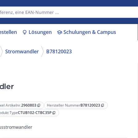
estellen
Lösungen
Schulungen & Campus
lightbulb
school
Stromwandler
B78120023
dler
xel Artikelnr.
2960803
Hersteller Nummer
B78120023
content_copy
content_copy
odukt Type
CTUB102-CTBC35P
content_copy
sstromwandler