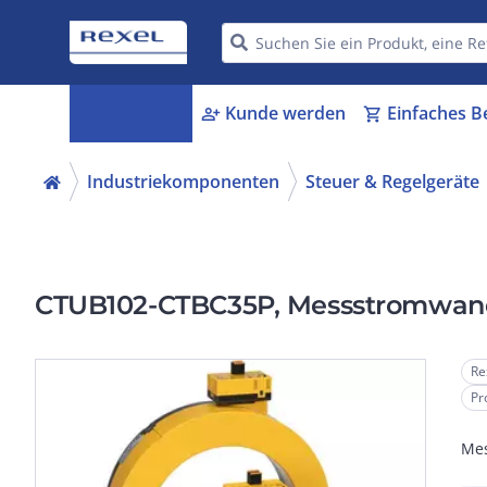
Kategorien
Kunde werden
Einfaches B
menu_book
person_add
shopping_cart
Industriekomponenten
Steuer & Regelgeräte
CTUB102-CTBC35P, Messstromwan
Re
Pr
Mes