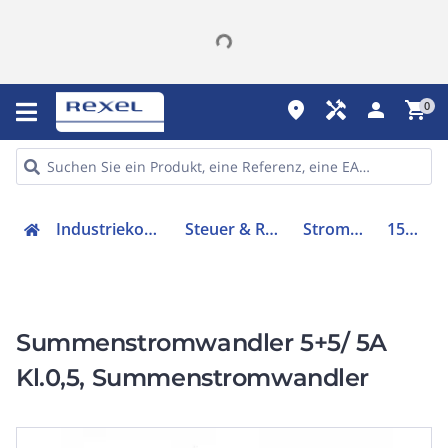
place
handyman
person
shopping_cart
0
Industriekomponenten
Steuer & Regelgeräte
Stromwandler
1502511
Summenstromwandler 5+5/ 5A
Kl.0,5, Summenstromwandler