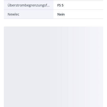
Überstrombegrenzungsfaktor
FS 5
Newlec
Nein