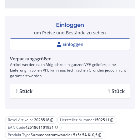
Einloggen
um Preise und Bestände zu sehen
Einloggen
Verpackungsgrößen
Artikel werden nach Möglichkeit in ganzen VPE geliefert; eine
Lieferung in vollen VPE kann aus technischen Gründen jedoch nicht
garantiert werden.
1 Stück
1 Stück
Rexel Artikelnr.
2028518
Hersteller Nummer
1502511
content_copy
content_copy
EAN Code
4251861101931
content_copy
Produkt Type
Summenstromwandler 5+5/ 5A Kl.0,5
content_copy