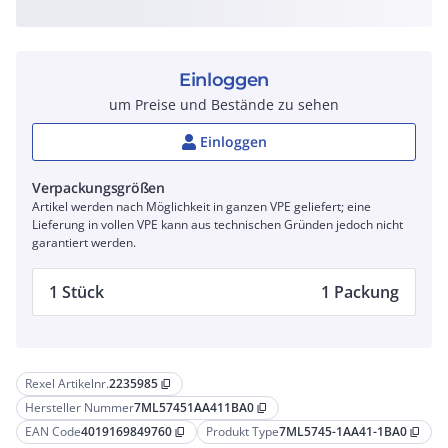
Einloggen
um Preise und Bestände zu sehen
Einloggen
Verpackungsgrößen
Artikel werden nach Möglichkeit in ganzen VPE geliefert; eine
Lieferung in vollen VPE kann aus technischen Gründen jedoch nicht
garantiert werden.
1 Stück
1 Packung
Rexel Artikelnr.
2235985
content_copy
Hersteller Nummer
7ML57451AA411BA0
content_copy
EAN Code
4019169849760
Produkt Type
7ML5745-1AA41-1BA0
content_copy
content_copy