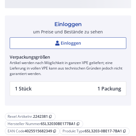
Einloggen
um Preise und Bestände zu sehen
Einloggen
Verpackungsgrößen
Artikel werden nach Möglichkeit in ganzen VPE geliefert; eine
Lieferung in vollen VPE kann aus technischen Gründen jedoch nicht
garantiert werden.
1 Stück
1 Packung
Rexel Artikelnr.
2242381
content_copy
Hersteller Nummer
6SL32030BE177BA1
content_copy
EAN Code
4025515682349
Produkt Type
6SL3203-0BE17-7BA1
content_copy
content_copy