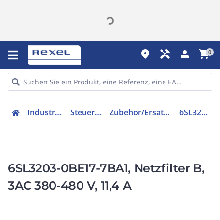
place
handyman
person
shopping_cart
0
Industriekomponenten
Steuer & Regelgeräte
Zubehör/Ersatzteile für Frequenzregler
6SL32030BE177BA1
6SL3203-0BE17-7BA1, Netzfilter B,
3AC 380-480 V, 11,4 A