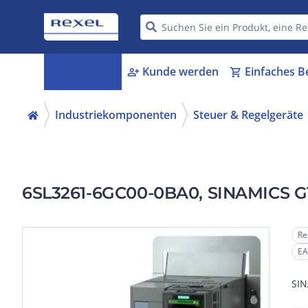
Kategorien
Kunde werden
Einfaches B
menu_book
person_add
shopping_cart
Industriekomponenten
Steuer & Regelgeräte
6SL3261-6GC00-0BA0, SINAMICS G1
Re
EA
SIN