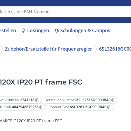
estellen
Lösungen
Schulungen & Campus
lightbulb
school
Zubehör/Ersatzteile für Frequenzregler
6SL32616GC0
20X IP20 PT frame FSC
xel Artikelnr.
2241218
Hersteller Nummer
6SL32616GC000BA0
content_copy
content_copy
N Code
4042948679258
Produkt Type
6SL3261-6GC00-0BA0
content_copy
content_copy
AMICS G120X IP20 PT frame FSC