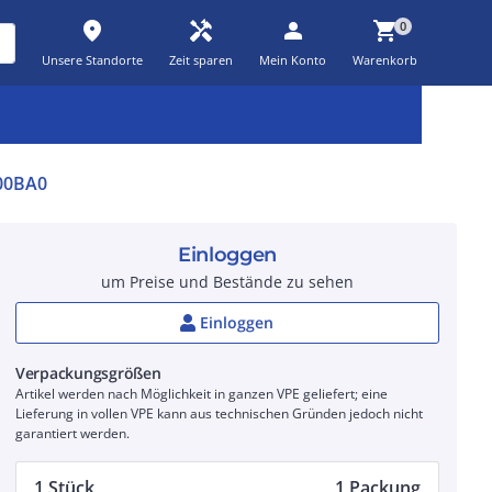
place
handyman
person
shopping_cart
0
Unsere Standorte
Zeit sparen
Mein Konto
Warenkorb
Kernsortiment
Kampagnen
Aktionen
workspace_premium
auto_awesome
percent_discount
00BA0
Einloggen
um Preise und Bestände zu sehen
Einloggen
Verpackungsgrößen
Artikel werden nach Möglichkeit in ganzen VPE geliefert; eine
Lieferung in vollen VPE kann aus technischen Gründen jedoch nicht
garantiert werden.
1 Stück
1 Packung