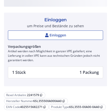
Einloggen
um Preise und Bestände zu sehen
Einloggen
Verpackungsgrößen
Artikel werden nach Möglichkeit in ganzen VPE geliefert; eine
Lieferung in vollen VPE kann aus technischen Gründen jedoch nicht
garantiert werden.
1 Stück
1 Packung
Rexel Artikelnr.
2241579
content_copy
Hersteller Nummer
6SL35550XA000AA0
content_copy
EAN Code
4025515682271
Produkt Type
6SL3555-0XA00-0AA0
content_copy
content_copy