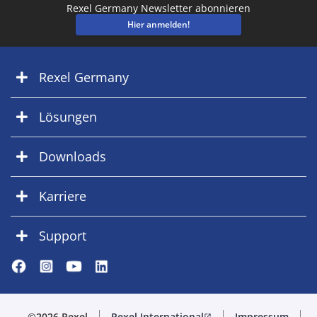
Rexel Germany Newsletter abonnieren
Hier anmelden!
Rexel Germany
Lösungen
Downloads
Karriere
Support
©2026 Rexel
Rexel International
Impressum
open_in_new