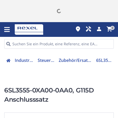
place
handyman
person
shopping_cart
0
Industriekomponenten
Steuer & Regelgeräte
Zubehör/Ersatzteile für Frequenzregler
6SL35550XA000AA0
6SL3555-0XA00-0AA0, G115D
Anschlusssatz