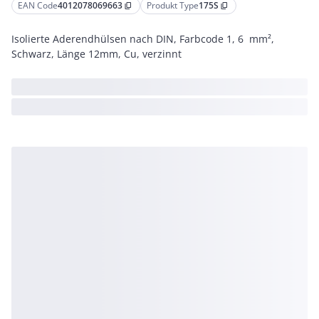
EAN Code
4012078069663
Produkt Type
175S
content_copy
content_copy
Isolierte Aderendhülsen nach DIN, Farbcode 1, 6 mm²,
Schwarz, Länge 12mm, Cu, verzinnt