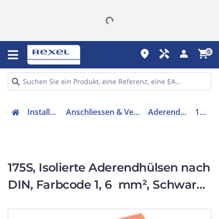
place
handyman
person
shopping_cart
0
Installation
Anschliessen & Verbinden
Aderendhülse
175S
175S, Isolierte Aderendhülsen nach
DIN, Farbcode 1, 6 mm², Schwarz,
Länge 12mm, Cu, verzinnt