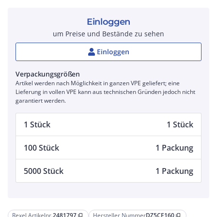
Einloggen
um Preise und Bestände zu sehen
Einloggen
Verpackungsgrößen
Artikel werden nach Möglichkeit in ganzen VPE geliefert; eine
Lieferung in vollen VPE kann aus technischen Gründen jedoch nicht
garantiert werden.
1 Stück
1 Stück
100 Stück
1 Packung
5000 Stück
1 Packung
Rexel Artikelnr.
2481797
Hersteller Nummer
DZ5CE160
content_copy
content_copy