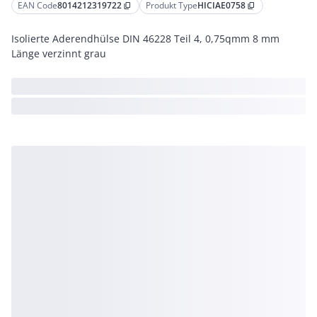
EAN Code
8014212319722
Produkt Type
HICIAE0758
content_copy
content_copy
Isolierte Aderendhülse DIN 46228 Teil 4, 0,75qmm 8 mm
Länge verzinnt grau