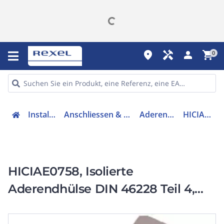
place
handyman
person
shopping_cart
0
Installation
Anschliessen & Verbinden
Aderendhülse
HICIAE0758
HICIAE0758, Isolierte
Aderendhülse DIN 46228 Teil 4,
0,75qmm 8 mm Länge verzinnt
grau