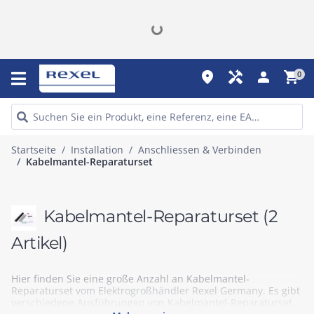
place
handyman
person
shopping_cart
0
Startseite
Installation
Anschliessen & Verbinden
Kabelmantel-Reparaturset
Kabelmantel-Reparaturset
(2
Artikel)
Hier finden Sie eine große Anzahl an Kabelmantel-
Reparaturset vom Elektrogroßhändler Rexel Germany. Es gibt
verschiedene Ausführungen von Kabelmantel-Reparaturset.