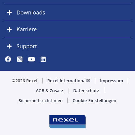
Downloads
Karriere
Support
©2026 Rexel
Rexel International
Impressum
open_in_new
AGB & Zusatz
Datenschutz
Sicherheitsrichtlinien
Cookie-Einstellungen