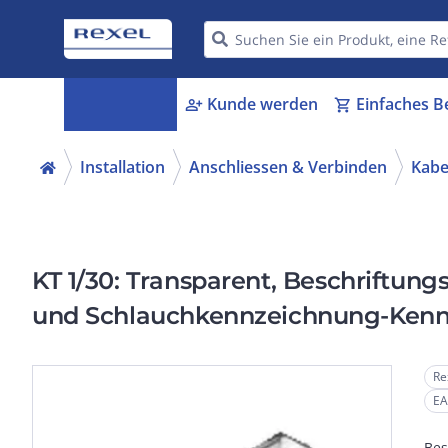
Kategorien
Kunde werden
Einfaches B
menu_book
person_add
shopping_cart
Installation
Anschliessen & Verbinden
Kabe
KT 1/30: Transparent, Beschriftung
und Schlauchkennzeichnung-Kennze
Re
EA
Bes