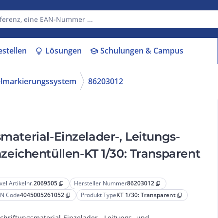
estellen
Lösungen
Schulungen & Campus
lightbulb
school
lmarkierungssystem
86203012
smaterial-Einzelader-, Leitungs-
ichentüllen-KT 1/30: Transparent
xel Artikelnr.
2069505
Hersteller Nummer
86203012
content_copy
content_copy
N Code
4045005261052
Produkt Type
KT 1/30: Transparent
content_copy
content_copy
chriftungsmaterial-Einzelader-, Leitungs- und