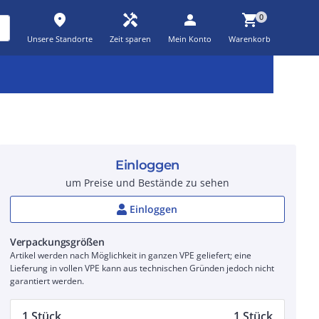
place
handyman
person
shopping_cart
0
Unsere Standorte
Zeit sparen
Mein Konto
Warenkorb
Kernsortiment
Kampagnen
Aktionen
workspace_premium
auto_awesome
percent_discount
Einloggen
um Preise und Bestände zu sehen
Einloggen
Verpackungsgrößen
Artikel werden nach Möglichkeit in ganzen VPE geliefert; eine
Lieferung in vollen VPE kann aus technischen Gründen jedoch nicht
garantiert werden.
1 Stück
1 Stück