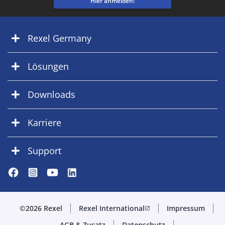
Hier anmelden!
Rexel Germany
Lösungen
Downloads
Karriere
Support
©2026 Rexel
Rexel International
Impressum
open_in_new
AGB & Zusatz
Datenschutz