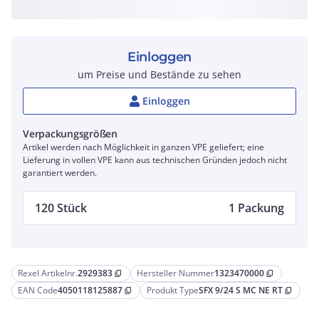
Einloggen
um Preise und Bestände zu sehen
Einloggen
Verpackungsgrößen
Artikel werden nach Möglichkeit in ganzen VPE geliefert; eine
Lieferung in vollen VPE kann aus technischen Gründen jedoch nicht
garantiert werden.
120 Stück
1 Packung
Rexel Artikelnr.
2929383
Hersteller Nummer
1323470000
content_copy
content_copy
EAN Code
4050118125887
Produkt Type
SFX 9/24 S MC NE RT
content_copy
content_copy