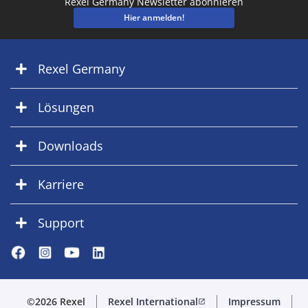
Rexel Germany Newsletter abonnieren
Hier anmelden!
Rexel Germany
Lösungen
Downloads
Karriere
Support
©2026 Rexel
Rexel International
Impressum
open_in_new