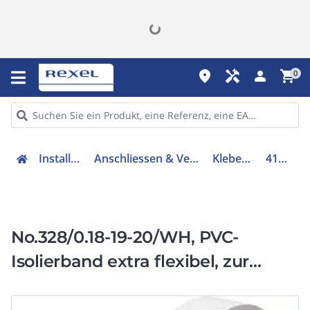
place
handyman
person
shopping_cart
0
Installation
Anschliessen & Verbinden
Klebeband
416775
No.328/0.18-19-20/WH, PVC-
Isolierband extra flexibel, zur
Kennzeichnung, Bündelung und
Isolierung