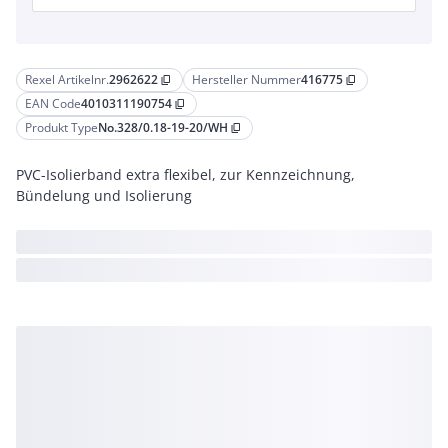
Rexel Artikelnr.
2962622
Hersteller Nummer
416775
content_copy
content_copy
EAN Code
4010311190754
content_copy
Produkt Type
No.328/0.18-19-20/WH
content_copy
PVC-Isolierband extra flexibel, zur Kennzeichnung,
Bündelung und Isolierung